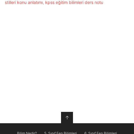
stilleri konu anlatımı
,
kpss eğitim bilimleri ders notu
↑
Bilim Nedir?
5. Sınıf Fen Bilimleri
6. Sınıf Fen Bilimleri