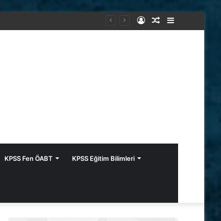
Kayıt
Rastgele
Kenar
Ol
Makale
Bölmesi
KPSS Fen ÖABT
KPSS Eğitim Bilimleri