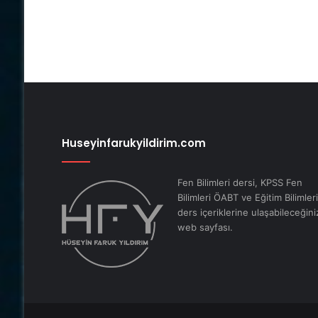
Huseyinfarukyildirim.com
Fen Bilimleri dersi, KPSS Fen
Bilimleri ÖABT ve Eğitim Bilimleri
ders içeriklerine ulaşabileceğini
web sayfası.