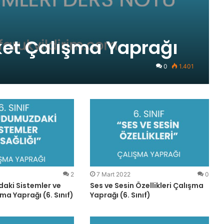
eket Çalışma Yaprağı
0
1.401
2
7 Mart 2022
0
ki Sistemler ve
Ses ve Sesin Özellikleri Çalışma
şma Yaprağı (6. Sınıf)
Yaprağı (6. Sınıf)