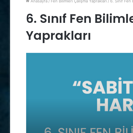
Anasayfa
/
Fen Bilimleri Çalışma Yaprakları
/
6. Sınıf Fen 
6. Sınıf Fen Bilim
Yaprakları