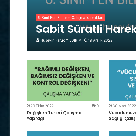
6. Sınıf Fen Bilimleri Çalışma Yaprakları
Sabit Süratli Har
Hüseyin Faruk YILDIRIM
19 Aralık 2022
29 Ekim 2022
0
30 Mart 2022
Değişken Türleri Çalışma
Vücudumuzda
Yaprağı
Sağlığı Çalı