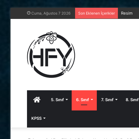
8. Sınıf 
Cuma, Ağustos 7 2026
Son Eklenen İçerikler
Anasayfa
5. Sınıf
6. Sınıf
7. Sınıf
8. Sınıf
KPSS