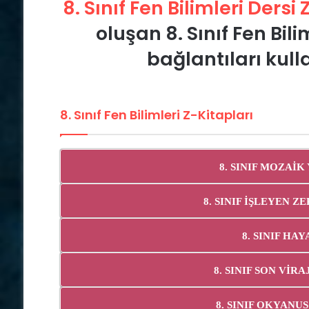
8. Sınıf Fen Bilimleri Dersi
oluşan 8. Sınıf Fen Bil
bağlantıları kull
8. Sınıf Fen Bilimleri Z-Kitapları
8. SINIF MOZAİK
8. SINIF İŞLEYEN Z
8. SINIF HA
8. SINIF SON VİR
8. SINIF OKYANU