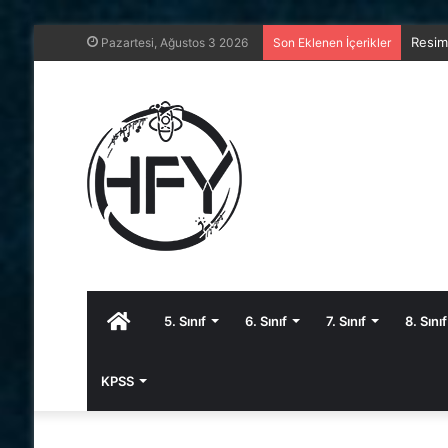
Resim
Pazartesi, Ağustos 3 2026
Son Eklenen İçerikler
Anasayfa
5. Sınıf
6. Sınıf
7. Sınıf
8. Sınıf
KPSS