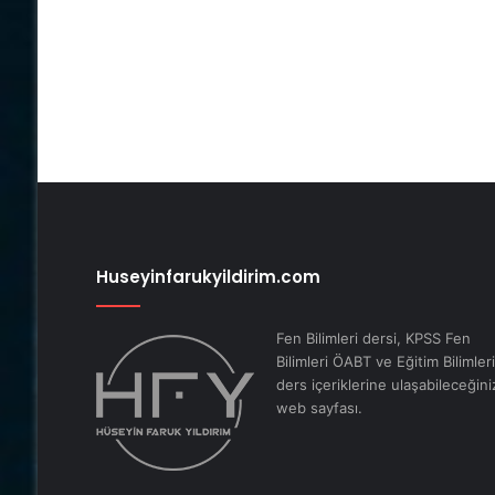
Huseyinfarukyildirim.com
Fen Bilimleri dersi, KPSS Fen
Bilimleri ÖABT ve Eğitim Bilimleri
ders içeriklerine ulaşabileceğini
web sayfası.