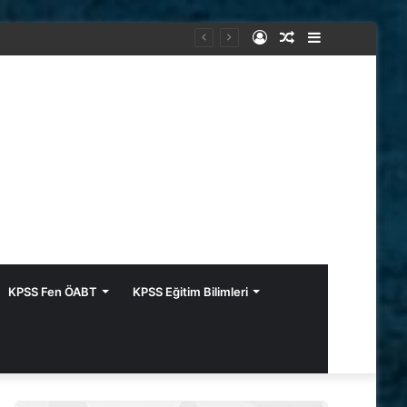
Kayıt
Rastgele
Kenar
Ol
Makale
Bölmesi
KPSS Fen ÖABT
KPSS Eğitim Bilimleri