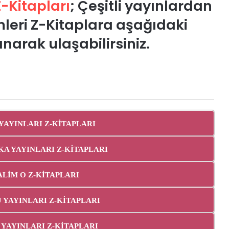
 Z-Kitapları
; Çeşitli yayınlardan
imleri Z-Kitaplara aşağıdaki
anarak ulaşabilirsiniz.
 YAYINLARI Z-KİTAPLARI
EKA YAYINLARI Z-KİTAPLARI
YALİM O Z-KİTAPLARI
AJ YAYINLARI Z-KİTAPLARI
S YAYINLARI Z-KİTAPLARI