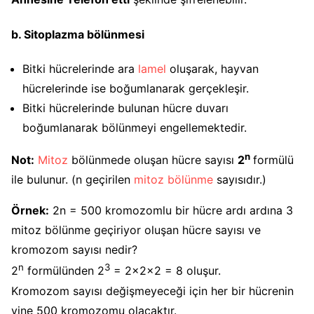
b. Sitoplazma bölünmesi
Bitki hücrelerinde ara
lamel
oluşarak, hayvan
hücrelerinde ise boğumlanarak gerçekleşir.
Bitki hücrelerinde bulunan hücre duvarı
boğumlanarak bölünmeyi engellemektedir.
n
Not:
Mitoz
bölünmede oluşan hücre sayısı
2
formülü
ile bulunur. (n geçirilen
mitoz bölünme
sayısıdır.)
Örnek:
2n = 500 kromozomlu bir hücre ardı ardına 3
mitoz bölünme geçiriyor oluşan hücre sayısı ve
kromozom sayısı nedir?
n
3
2
formülünden 2
= 2x2x2 = 8 oluşur.
Kromozom sayısı değişmeyeceği için her bir hücrenin
yine 500 kromozomu olacaktır.