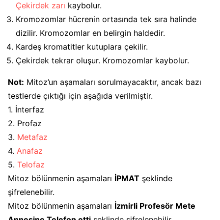
Çekirdek zarı
kaybolur.
Kromozomlar hücrenin ortasında tek sıra halinde
dizilir. Kromozomlar en belirgin haldedir.
Kardeş kromatitler kutuplara çekilir.
Çekirdek tekrar oluşur. Kromozomlar kaybolur.
Not:
Mitoz’un aşamaları sorulmayacaktır, ancak bazı
testlerde çıktığı için aşağıda verilmiştir.
1. İnterfaz
2. Profaz
3.
Metafaz
4.
Anafaz
5.
Telofaz
Mitoz bölünmenin aşamaları
İPMAT
şeklinde
şifrelenebilir.
Mitoz bölünmenin aşamaları
İzmirli Profesör Mete
Annesine Telefon etti
şeklinde şifrelenebilir.