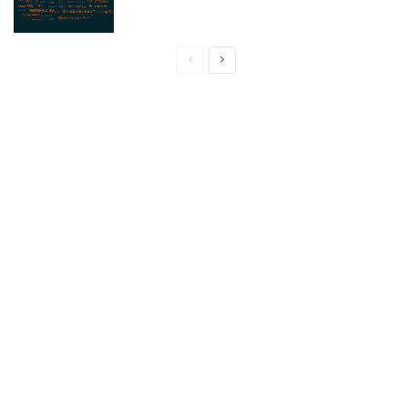
Önceki
Sonraki
sayfa
sayfa