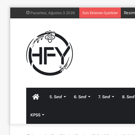
8. Sın
Pazartesi, Ağustos 3 2026
Son Eklenen İçerikler
Anasayfa
5. Sınıf
6. Sınıf
7. Sınıf
8. Sınıf
KPSS