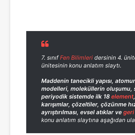
7. sınıf
Fen Bilimleri
dersinin 4. üni
ünitesinin konu anlatım slaytı.
Maddenin tanecikli yapısı, atom
modelleri, moleküllerin oluşumu, s
periyodik sistemde ilk 18
element
karışımlar, çözeltiler, çözünme h
ayrıştırılması, evsel atıklar ve
ger
konu anlatım slaytına aşağıdan ulaş