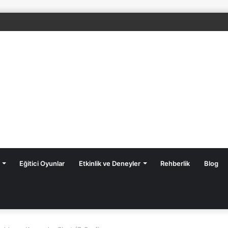
ıf Fenomen Yayınları Fen Bilimleri Z-Kitapları
Eğitici Oyunlar
Etkinlik ve Deneyler
Rehberlik
Blog