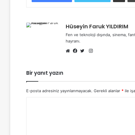
Hüseyin Faruk YILDIRIM
Fen ve teknoloji dışında, sinema, fant
hayranı.
I
n
W
F
T
s
e
a
w
Bir yanıt yazın
t
b
c
i
a
s
e
t
g
i
b
t
E-posta adresiniz yayınlanmayacak.
Gerekli alanlar
*
ile iş
r
t
o
e
a
e
o
r
Y
m
s
k
o
i
r
u