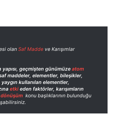
tesi olan
Saf Madde
ve Karışımlar
un yapısı, geçmişten günümüze
atom
af maddeler, elementler, bileşikler,
, yaygın kullanılan elementler,
ızına
etki
eden faktörler, karışımların
i dönüşüm
konu başlıklarının bulunduğu
abilirsiniz.