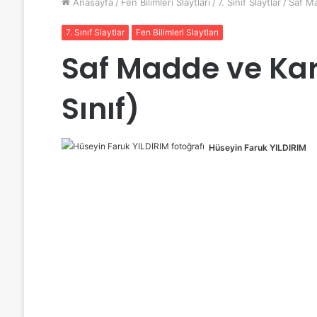
Anasayfa
/
Fen Bilimleri Slaytları
/
7. Sınıf Slaytlar
/
Saf Ma
7. Sınıf Slaytlar
Fen Bilimleri Slaytları
Saf Madde ve Karı
Sınıf)
Hüseyin Faruk YILDIRIM