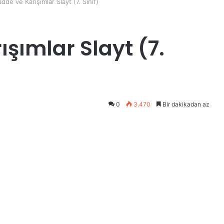
dde ve Karışımlar Slayt (7. Sınıf)
şımlar Slayt (7.
0
3.470
Bir dakikadan az