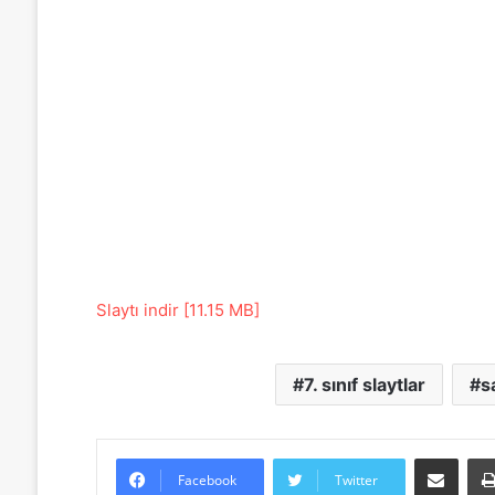
Slaytı indir [11.15 MB]
7. sınıf slaytlar
s
E-Posta ile paylaş
Facebook
Twitter