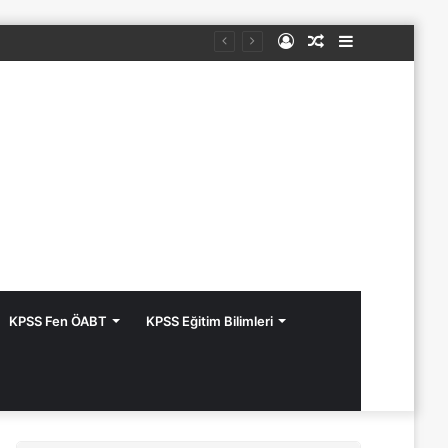
Kayıt
Rastgele
Kenar
Ol
Makale
Bölmesi
KPSS Fen ÖABT
KPSS Eğitim Bilimleri