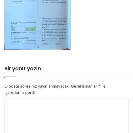
Bir yanıt yazın
E-posta adresiniz yayınlanmayacak.
Gerekli alanlar
*
ile
işaretlenmişlerdir
Y
o
r
u