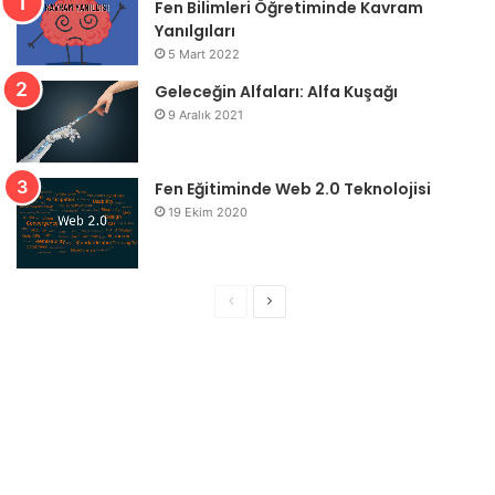
Fen Bilimleri Öğretiminde Kavram
Yanılgıları
5 Mart 2022
Geleceğin Alfaları: Alfa Kuşağı
9 Aralık 2021
Fen Eğitiminde Web 2.0 Teknolojisi
19 Ekim 2020
Ö
S
n
o
c
n
e
r
k
a
i
k
s
i