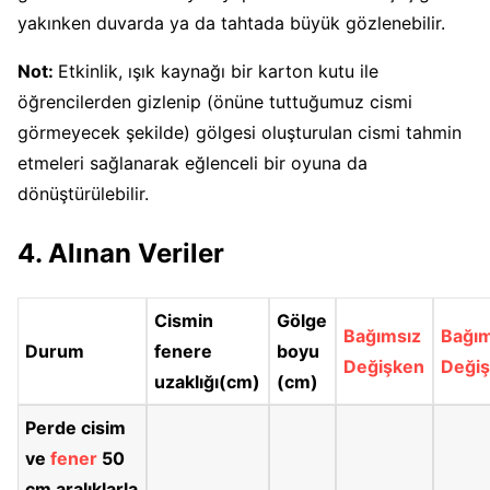
yakınken duvarda ya da tahtada büyük gözlenebilir.
Not:
Etkinlik, ışık kaynağı bir karton kutu ile
öğrencilerden gizlenip (önüne tuttuğumuz cismi
görmeyecek şekilde) gölgesi oluşturulan cismi tahmin
etmeleri sağlanarak eğlenceli bir oyuna da
dönüştürülebilir.
4.
Alınan
Veriler
Cismin
Gölge
Bağımsız
Bağım
Durum
fenere
boyu
Değişken
Deği
uzaklığı(cm)
(cm)
Perde cisim
ve
fener
50
cm aralıklarla