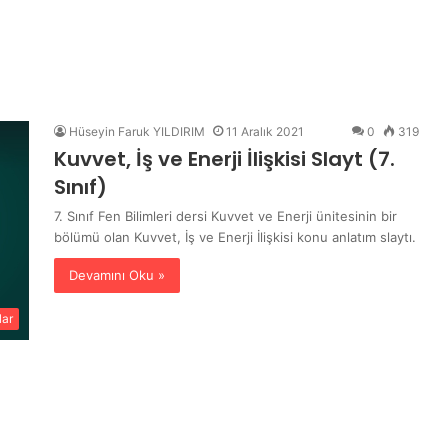
Hüseyin Faruk YILDIRIM
11 Aralık 2021
0
319
Kuvvet, İş ve Enerji İlişkisi Slayt (7.
Sınıf)
7. Sınıf Fen Bilimleri dersi Kuvvet ve Enerji ünitesinin bir
bölümü olan Kuvvet, İş ve Enerji İlişkisi konu anlatım slaytı.
Devamını Oku »
lar