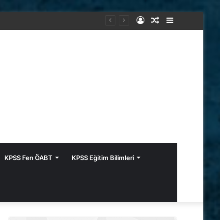
Kayıt
Rastgele
Kenar
Ol
Makale
Bölmesi
KPSS Fen ÖABT
KPSS Eğitim Bilimleri