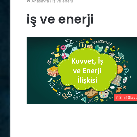
Anasayfa
/
iş ve enerji
iş ve enerji
7. Sınıf Slayt