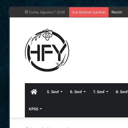
Resim
Cuma, Ağustos 7 2026
Son Eklenen İçerikler
Anasayfa
5. Sınıf
6. Sınıf
7. Sınıf
8. Sınıf
KPSS