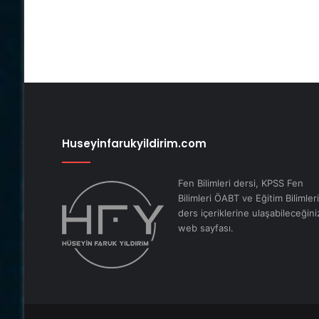
Huseyinfarukyildirim.com
Fen Bilimleri dersi, KPSS Fen
Bilimleri ÖABT ve Eğitim Bilimleri
ders içeriklerine ulaşabileceğini
web sayfası.