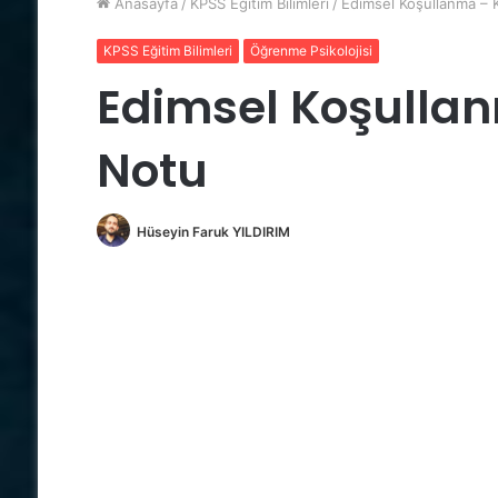
Anasayfa
/
KPSS Eğitim Bilimleri
/
Edimsel Koşullanma –
KPSS Eğitim Bilimleri
Öğrenme Psikolojisi
Edimsel Koşulla
Notu
Hüseyin Faruk YILDIRIM