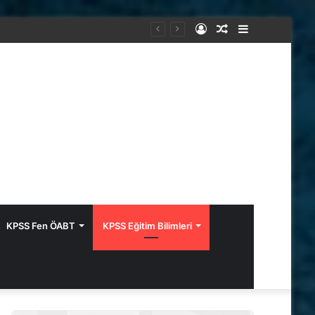
Kayıt
Rastgele
Kenar
Ol
Makale
Bölmesi
KPSS Fen ÖABT
KPSS Eğitim Bilimleri