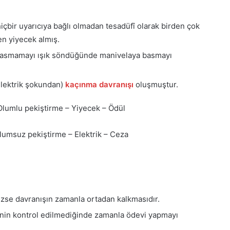
hiçbir uyarıcıya bağlı olmadan tesadüfî olarak birden çok
en yiyecek almış.
a basmamayı ışık söndüğünde manivelaya basmayı
elektrik şokundan)
kaçınma davranışı
oluşmuştur.
Olumlu pekiştirme – Yiyecek – Ödül
Olumsuz pekiştirme – Elektrik – Ceza
ezse davranışın zamanla ortadan kalkmasıdır.
inin kontrol edilmediğinde zamanla ödevi yapmayı