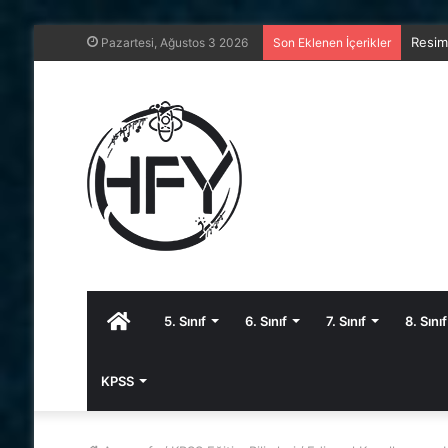
8. Sın
Pazartesi, Ağustos 3 2026
Son Eklenen İçerikler
Anasayfa
5. Sınıf
6. Sınıf
7. Sınıf
8. Sınıf
KPSS