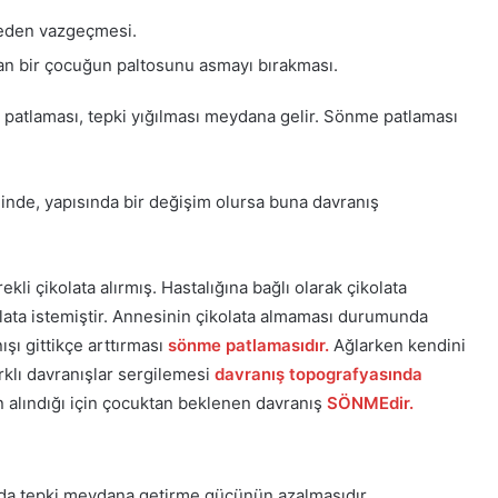
tmeden vazgeçmesi.
an bir çocuğun paltosunu asmayı bırakması.
tlaması, tepki yığılması meydana gelir. Sönme patlaması
inde, yapısında bir değişim olursa buna davranış
li çikolata alırmış. Hastalığına bağlı olarak çikolata
olata istemiştir. Annesinin çikolata almaması durumunda
ı gittikçe arttırması
sönme patlamasıdır.
Ağlarken kendini
rklı davranışlar sergilemesi
davranış topografyasında
 alındığı için çocuktan beklenen davranış
SÖNMEdir.
nda tepki meydana getirme gücünün azalmasıdır.