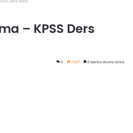
 KPSS Ders Notu
nma – KPSS Ders
0
1.547
6 dakika okuma süresi