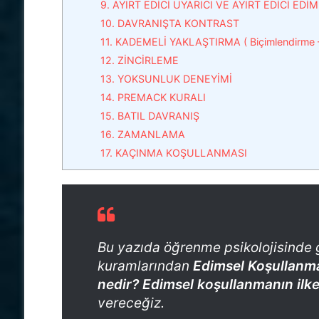
9. AYIRT EDİCİ UYARICI VE AYIRT EDİCİ EDİM
10. DAVRANIŞTA KONTRAST
11. KADEMELİ YAKLAŞTIRMA ( Biçimlendirme –
12. ZİNCİRLEME
13. YOKSUNLUK DENEYİMİ
14. PREMACK KURALI
15. BATIL DAVRANIŞ
16. ZAMANLAMA
17. KAÇINMA KOŞULLANMASI
Bu yazıda öğrenme psikolojisinde 
kuramlarından
Edimsel Koşullanm
nedir? Edimsel koşullanmanın ilke
vereceğiz.