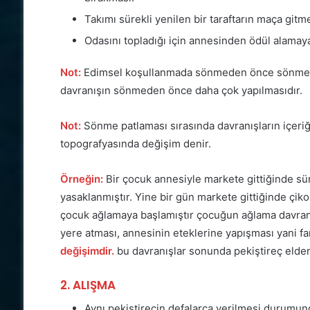
Takımı sürekli yenilen bir taraftarın maça gi
Odasını topladığı için annesinden ödül alamay
Not:
Edimsel koşullanmada sönmeden önce sönme pa
davranışın sönmeden önce daha çok yapılmasıdır.
Not:
Sönme patlaması sırasında davranışların içeriğ
topografyasında değişim denir.
Örneğin:
Bir çocuk annesiyle markete gittiğinde sürek
yasaklanmıştır. Yine bir gün markete gittiğinde çik
çocuk ağlamaya başlamıştır çocuğun ağlama davranış
yere atması, annesinin eteklerine yapışması yani fa
değişimdir.
bu davranışlar sonunda pekiştireç elden
2. ALIŞMA
Aynı pekiştirecin defalarca verilmesi durumu