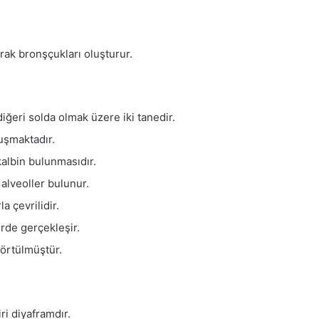
arak bronşçukları oluşturur.
iğeri solda olmak üzere iki tanedir.
luşmaktadır.
albin bulunmasıdır.
 alveoller bulunur.
a çevrilidir.
erde gerçekleşir.
e örtülmüştür.
ri diyaframdır.