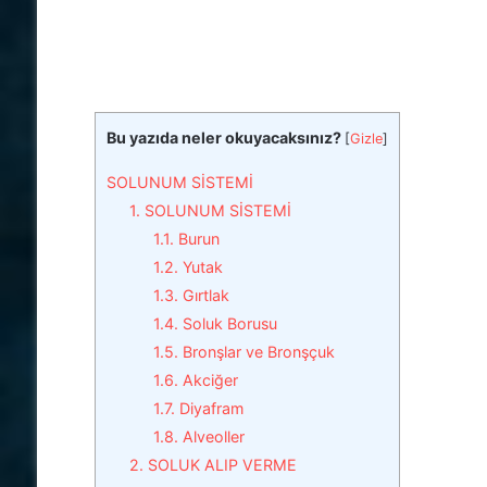
Bu yazıda neler okuyacaksınız?
[
Gizle
]
SOLUNUM SİSTEMİ
1. SOLUNUM SİSTEMİ
1.1. Burun
1.2. Yutak
1.3. Gırtlak
1.4. Soluk Borusu
1.5. Bronşlar ve Bronşçuk
1.6. Akciğer
1.7. Diyafram
1.8. Alveoller
2. SOLUK ALIP VERME