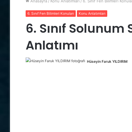
Anasayfa
/
Konu Anlatımları
/
6. Sınıf Fen Bilimleri Konula
6. Sınıf Fen Bilimleri Konuları
Konu Anlatımları
6. Sınıf Solunum
Anlatımı
Hüseyin Faruk YILDIRIM