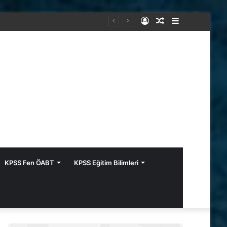
Kayıt
Rastgele
Kenar
Ol
Makale
Bölmesi
KPSS Fen ÖABT
KPSS Eğitim Bilimleri