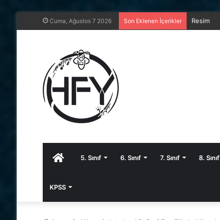
8. Sınıf 
Cuma, Ağustos 7 2026
Son Eklenen İçerikler
Anasayfa
5. Sınıf
6. Sınıf
7. Sınıf
8. Sınıf
KPSS