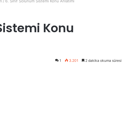
rı
/
6. Sınıf Solunum Sistemi Konu Anlatımı
 Sistemi Konu
1
3.201
2 dakika okuma süresi