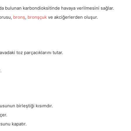
a bulunan karbondioksitinde havaya verilmesini sağlar.
borusu,
bronş
,
bronşçuk
ve akciğerlerden oluşur.
havadaki toz parçacıklarını tutar.
.
sunun birleştiği kısımdır.
çer.
sunu kapatır.