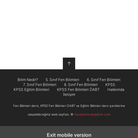
↑
Bilim Nedir?
5. Sınıf Fen Bilimleri
6. Sınıf Fen Bilimleri
7. Sınıf Fen Bilimleri
8. Sınıf Fen Bilimleri
KPSS
KPSS Eğitim Bilimleri
KPSS Fen Bilimleri ÖABT
Hakkımda
İletişim
Fen Bilimleri dersi, KPSS Fen Bilimleri ÖABT ve Eğitim Bilimleri ders içeriklerine
ulaşabileceğiniz web sayfası. ©
Huseyinfarukyildirim.com
Exit mobile version