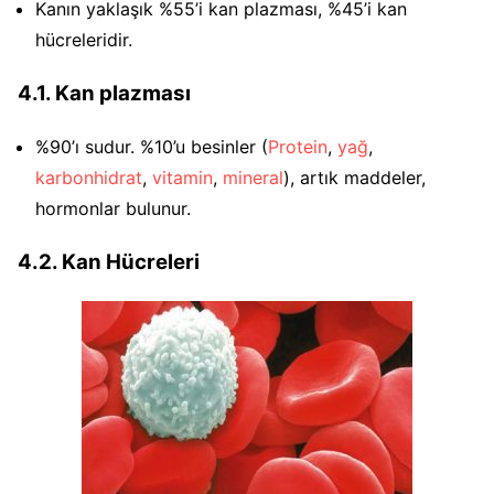
Kanın yaklaşık %55’i kan plazması, %45’i kan
hücreleridir.
4.1. Kan plazması
%90’ı sudur. %10’u besinler (
Protein
,
yağ
,
karbonhidrat
,
vitamin
,
mineral
), artık maddeler,
hormonlar bulunur.
4.2. Kan Hücreleri