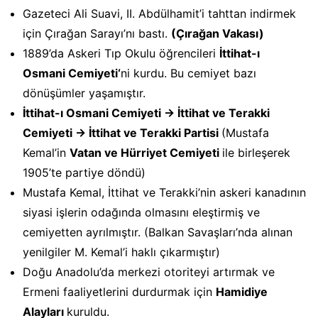
Gazeteci Ali Suavi, II. Abdülhamit’i tahttan indirmek
için Çırağan Sarayı’nı bastı.
(Çırağan Vakası)
1889’da Askeri Tıp Okulu öğrencileri
İttihat-ı
Osmani
Cemiyeti
‘
ni kurdu. Bu cemiyet bazı
dönüşümler yaşamıştır.
İttihat-ı Osmani Cemiyeti -> İttihat ve Terakki
Cemiyeti -> İttihat ve Terakki Partisi
(Mustafa
Kemal’in
Vatan ve Hürriyet Cemiyeti
ile birleşerek
1905’te partiye döndü)
Mustafa Kemal, İttihat ve Terakki’nin askeri kanadının
siyasi işlerin odağında olmasını eleştirmiş ve
cemiyetten ayrılmıştır. (Balkan Savaşları’nda alınan
yenilgiler M. Kemal’i haklı çıkarmıştır)
Doğu Anadolu’da merkezi otoriteyi artırmak ve
Ermeni faaliyetlerini durdurmak için
Hamidiye
Alayları
kuruldu.