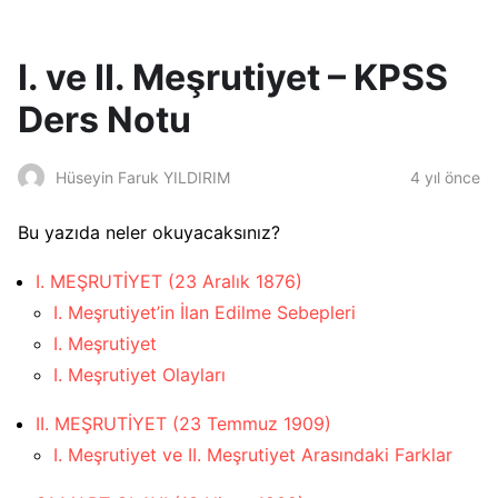
I. ve II. Meşrutiyet – KPSS
Ders Notu
4 yıl önce
Hüseyin Faruk YILDIRIM
Bu yazıda neler okuyacaksınız?
I. MEŞRUTİYET (23 Aralık 1876)
I. Meşrutiyet’in İlan Edilme Sebepleri
I. Meşrutiyet
I. Meşrutiyet Olayları
II. MEŞRUTİYET (23 Temmuz 1909)
I. Meşrutiyet ve II. Meşrutiyet Arasındaki Farklar