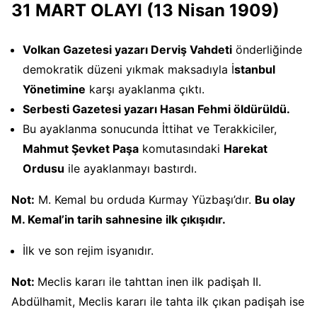
31 MART OLAYI (13 Nisan 1909)
Volkan Gazetesi yazarı Derviş Vahdeti
önderliğinde
demokratik düzeni yıkmak maksadıyla İ
stanbul
Yönetimine
karşı ayaklanma çıktı.
Serbesti Gazetesi yazarı Hasan Fehmi öldürüldü.
Bu ayaklanma sonucunda İttihat ve Terakkiciler,
Mahmut Şevket Paşa
komutasındaki
Harekat
Ordusu
ile ayaklanmayı bastırdı.
Not:
M. Kemal bu orduda Kurmay Yüzbaşı’dır.
Bu olay
M. Kemal’in tarih sahnesine ilk çıkışıdır.
İlk ve son rejim isyanıdır.
Not:
Meclis kararı ile tahttan inen ilk padişah II.
Abdülhamit, Meclis kararı ile tahta ilk çıkan padişah ise