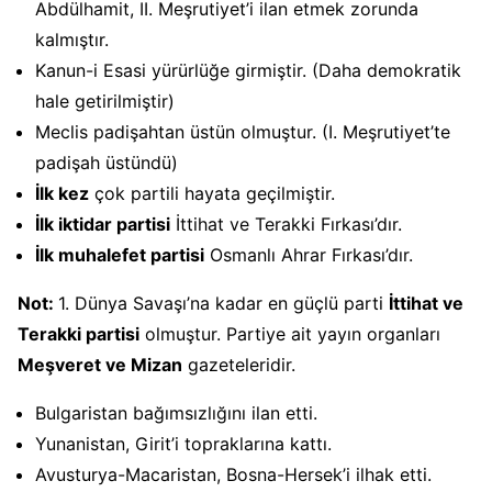
Abdülhamit, II. Meşrutiyet’i ilan etmek zorunda
kalmıştır.
Kanun-i Esasi yürürlüğe girmiştir. (Daha demokratik
hale getirilmiştir)
Meclis padişahtan üstün olmuştur. (I. Meşrutiyet’te
padişah üstündü)
İlk kez
çok partili hayata geçilmiştir.
İlk iktidar partisi
İttihat ve Terakki Fırkası’dır.
İlk muhalefet partisi
Osmanlı Ahrar Fırkası’dır.
Not:
1. Dünya Savaşı’na kadar en güçlü parti
İttihat ve
Terakki partisi
olmuştur. Partiye ait yayın organları
Meşveret ve Mizan
gazeteleridir.
Bulgaristan bağımsızlığını ilan etti.
Yunanistan, Girit’i topraklarına kattı.
Avusturya-Macaristan, Bosna-Hersek’i ilhak etti.