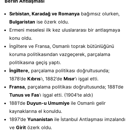
Berlin Antlaşması
Sırbistan, Karadağ ve Romanya
bağımsız olurken,
Bulgaristan
ise özerk oldu.
Ermeni meselesi ilk kez uluslararası bir antlaşmaya
konu oldu.
İngiltere ve Fransa, Osmanlı toprak bütünlüğünü
koruma politikasından vazgeçerek, parçalama
politikasına geçiş yaptı.
İngiltere,
parçalama politikası doğrultusunda;
1878’de
Kıbrıs
‘ı, 1882’de
Mısır
‘ı işgal etti.
Fransa,
parçalama politikası doğrultusunda; 1881’de
Tunus ve Fas
‘ı işgal etti. (1904’te aldı)
1881’de
Duyun-u Umumiye
ile Osmanlı gelir
kaynaklarına el konuldu.
1897’de
Yunanistan
ile İstanbul Antlaşması imzalandı
ve
Girit
özerk oldu.